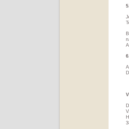
5
J
T
B
n
A
6
A
D
V
D
V
H
3