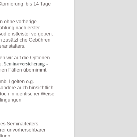
 Stornierung bis 14 Tage
en ohne vorherige
Zahlung nach erster
sodienstleister vergeben.
n zusätzliche Gebühren
ranstalters.
en wir auf die Optionen
Seminarversicherung -
g:
chen Fällen übernimmt.
GmbH gelten o.g.
ondere auch hinsichtlich
doch in identischer Weise
dingungen.
es Seminarleiters,
rer unvorhersehbarer
ltung.