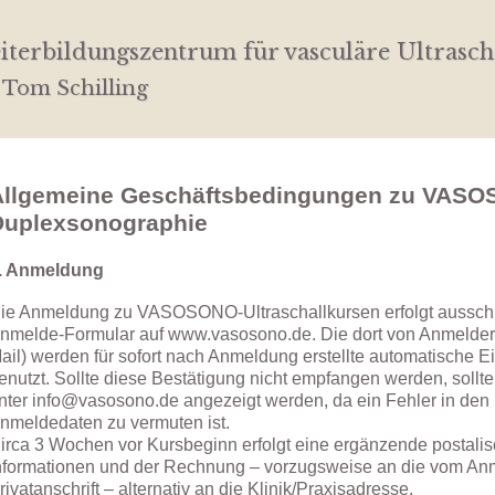
iterbildungszentrum für vasculäre Ultrasch
 Tom Schilling
Allgemeine Geschäftsbedingungen zu VASO
Duplexsonographie
. Anmeldung
ie Anmeldung zu VASOSONO-Ultraschallkursen erfolgt ausschl
nmelde-Formular auf www.vasosono.de. Die dort von Anmelder h
ail) werden für sofort nach Anmeldung erstellte automatische 
enutzt. Sollte diese Bestätigung nicht empfangen werden, soll
nter info@vasosono.de angezeigt werden, da ein Fehler in den 
nmeldedaten zu vermuten ist.
irca 3 Wochen vor Kursbeginn erfolgt eine ergänzende postali
nformationen und der Rechnung – vorzugsweise an die vom Anm
rivatanschrift – alternativ an die Klinik/Praxisadresse.