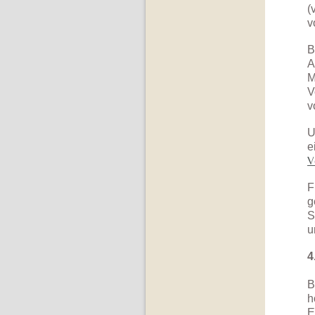
(
v
B
A
M
V
v
U
e
V
F
g
S
u
4
B
h
E