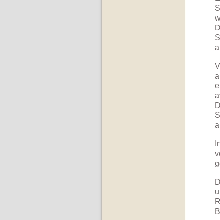
S
w
D
S
a
V
a
e
a
D
S
a
I
v
g
D
u
R
B