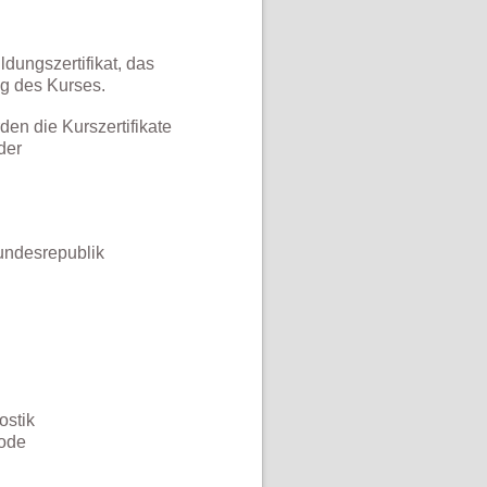
ldungszertifikat, das
ng des Kurses.
n die Kurszertifikate
der
Bundesrepublik
ostik
rode