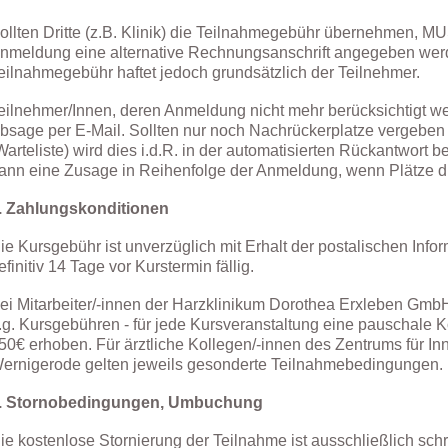
ollten Dritte (z.B. Klinik) die Teilnahmegebühr übernehmen, MU
nmeldung eine alternative Rechnungsanschrift angegeben werd
eilnahmegebühr haftet jedoch grundsätzlich der Teilnehmer.
eilnehmer/Innen, deren Anmeldung nicht mehr berücksichtigt we
bsage per E-Mail. Sollten nur noch Nachrückerplatze vergebe
Warteliste) wird dies i.d.R. in der automatisierten Rückantwort be
ann eine Zusage in Reihenfolge der Anmeldung, wenn Plätze d
. Zahlungskonditionen
ie Kursgebühr ist unverzüglich mit Erhalt der postalischen Inf
efinitiv 14 Tage vor Kurstermin fällig.
ei Mitarbeiter/-innen der Harzklinikum Dorothea Erxleben Gmb
.g. Kursgebühren - für jede Kursveranstaltung eine pauschale 
50€ erhoben.
Für ärztliche Kollegen/-innen des Zentrums für In
ernigerode gelten jeweils gesonderte Teilnahmebedingungen.
. Stornobedingungen, Umbuchung
ie kostenlose Stornierung der Teilnahme ist ausschließlich schri