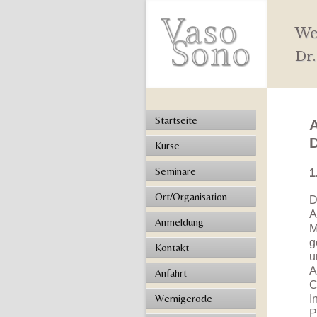
We
Dr.
Startseite
Kurse
Seminare
1
Ort/Organisation
D
A
Anmeldung
M
g
Kontakt
u
A
Anfahrt
C
Wernigerode
I
P