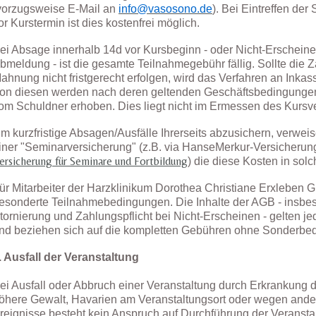
vorzugsweise E-Mail an
info@vasosono.de
). Bei Eintreffen der
or Kurstermin ist dies kostenfrei möglich.
ei Absage innerhalb 14d vor Kursbeginn - oder Nicht-Erschein
bmeldung - ist die gesamte Teilnahmegebühr fällig. Sollte die 
ahnung nicht fristgerecht erfolgen, wird das Verfahren an Inkas
on diesen werden nach deren geltenden Geschäftsbedingunge
om Schuldner erhoben. Dies liegt nicht im Ermessen des Kursve
m kurzfristige Absagen/Ausfälle Ihrerseits abzusichern, verweis
iner "Seminarversicherung" (z.B. via HanseMerkur-Versicherun
ersicherung für Seminare und Fortbildung
) die diese Kosten in sol
ür Mitarbeiter der Harzklinikum Dorothea Christiane Erxleben 
esonderte Teilnahmebedingungen. Die Inhalte der AGB - insbes
tornierung und Zahlungspflicht bei Nicht-Erscheinen - gelten je
nd beziehen sich auf die kompletten Gebühren ohne Sonderbe
. Ausfall der Veranstaltung
ei Ausfall oder Abbruch einer Veranstaltung durch Erkrankung d
öhere Gewalt, Havarien am Veranstaltungsort oder wegen ande
reignisse besteht kein Anspruch auf Durchführung der Veransta