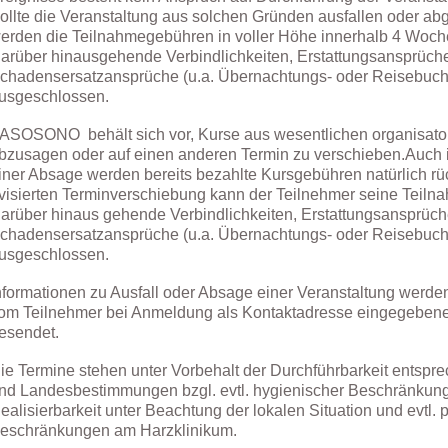
ollte die Veranstaltung aus solchen Gründen ausfallen oder a
erden die Teilnahmegebühren in voller Höhe innerhalb 4 Woche
arüber hinausgehende Verbindlichkeiten, Erstattungsansprüch
chadensersatzansprüche (u.a. Übernachtungs- oder Reisebuch
usgeschlossen.
ASOSONO behält sich vor, Kurse aus wesentlichen organisat
bzusagen oder auf einen anderen Termin zu verschieben.
Auch 
iner Absage werden bereits bezahlte Kursgebühren natürlich rück
visierten Terminverschiebung kann der Teilnehmer seine Teilnah
arüber hinaus gehende Verbindlichkeiten, Erstattungsansprüch
chadensersatzansprüche (u.a. Übernachtungs- oder Reisebuch
usgeschlossen.
nformationen zu Ausfall oder Absage einer Veranstaltung werden
om Teilnehmer bei Anmeldung als Kontaktadresse eingegeben
esendet.
ie Termine stehen unter Vorbehalt der Durchführbarkeit entspr
nd Landesbestimmungen bzgl. evtl. hygienischer Beschränkun
ealisierbarkeit unter Beachtung der lokalen Situation und evtl
eschränkungen am Harzklinikum.