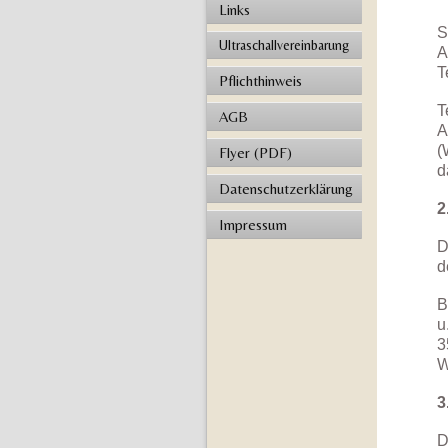
Links
S
Ultraschallvereinbarung
A
T
Pflichthinweis
T
AGB
A
(
Flyer (PDF)
d
Datenschutzerklärung
2
Impressum
D
d
B
u
3
W
3
D