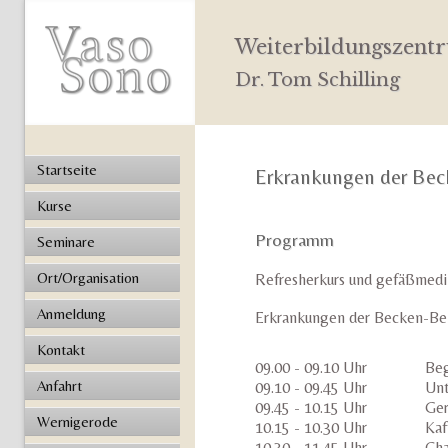
Weiterbildungszentr
Dr. Tom Schilling
Startseite
Erkrankungen der Be
Kurse
Programm
Seminare
Ort/Organisation
Refresherkurs und gefäßmedi
Anmeldung
Erkrankungen der Becken-Be
Kontakt
09.00 - 09.10 Uhr
Be
Anfahrt
09.10 - 09.45 Uhr
Unt
09.45 - 10.15 Uhr
Ger
Wernigerode
10.15 - 10.30 Uhr
Kaf
10.30 - 11.45 Uhr
Cha